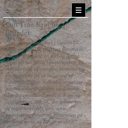
Om Tine Kraghs
billeder:
"Tine Kraghs malerier i Galleri Gl.
Lejre var fulde af poesi og naturlyrik,
som de afspejlede en sart og flygtig
natur set tæt på og i frøperspektiv. Et
mikrokosmos af stængler, blomster og
insekter; ofte på en baggrund af
forvitrede flader- forenklet, renset og
næsten stiliseret, diffust og dirrende
som fra en tilstand mellem drøm og
opvågnen- et indtryk, der forstærkes
af nogle svævende sten, sarte,
pastelagtige farver og materialets på
én gang grove og luftige struktur."